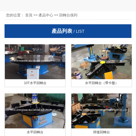
您的位置：
首頁
>>
產品中心
>>
回轉台係列
產品列表
/ LIST
10T水平回轉台
水平回轉台（帶卡盤）
水平回轉台
焊接回轉台